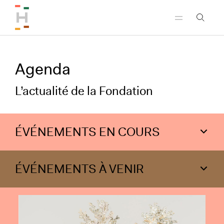
Aller au menu principal
Aller au contenu principal
Aller au pied de page
Agenda
L’actualité de la Fondation
ÉVÉNEMENTS EN COURS
ÉVÉNEMENTS À VENIR