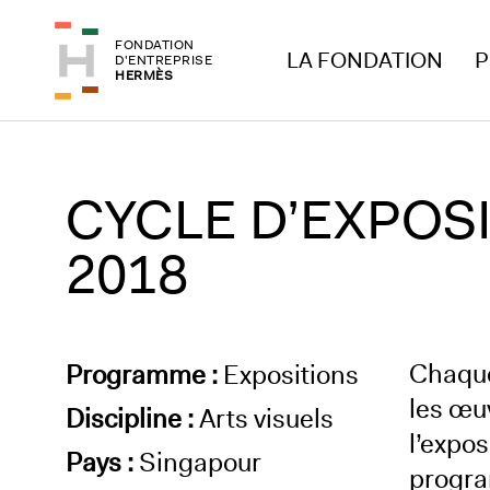
Aller au menu principal
Aller au contenu principal
FONDATION
Aller au pied de page
LA FONDATION
P
D'ENTREPRISE
HERMÈS
CYCLE D’EXPOS
2018
Chaque
Programme :
Expositions
les œu
Discipline :
Arts visuels
l’expo
Pays :
Singapour
progra