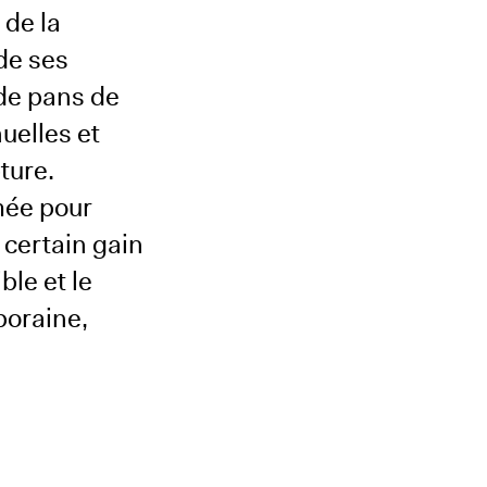
 de la
de ses
 de pans de
uelles et
ture.
mée pour
 certain gain
ble et le
poraine,