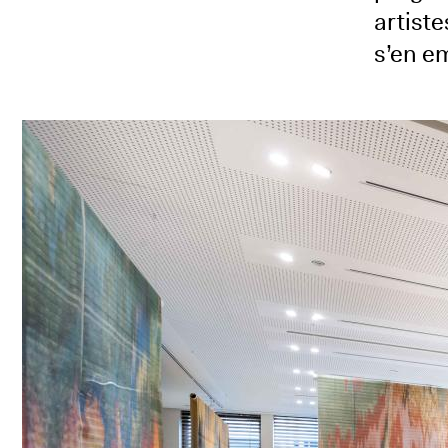
artist
s’en em