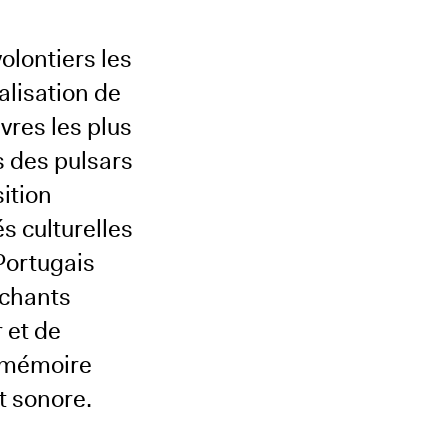
olontiers les
alisation de
vres les plus
s des pulsars
sition
s culturelles
Portugais
 chants
 et de
a mémoire
t sonore.