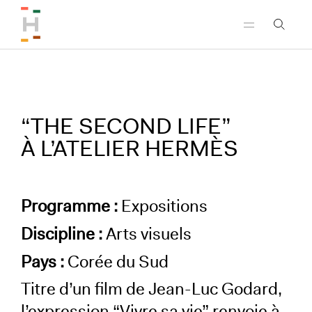
Aller au menu principal
Aller au contenu principal
Aller au pied de page
“THE SECOND LIFE”
À L’ATELIER HERMÈS
Programme :
Expositions
Discipline :
Arts visuels
Pays :
Corée du Sud
Titre d’un film de Jean-Luc Godard,
l’expression “Vivre sa vie” renvoie à