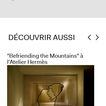
DÉCOUVRIR AUSSI
"Befriending the Mountains" à
“Pl
l'Atelier Hermès
He