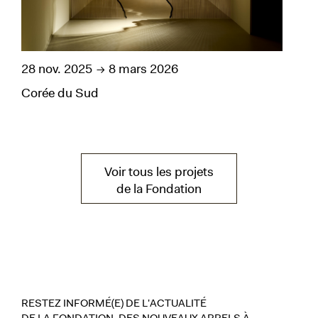
28 nov. 2025
8 mars 2026
21 
Corée du Sud
Cor
Voir tous les projets
de la Fondation
RESTEZ INFORMÉ(E) DE L'ACTUALITÉ
DE LA FONDATION, DES NOUVEAUX APPELS À