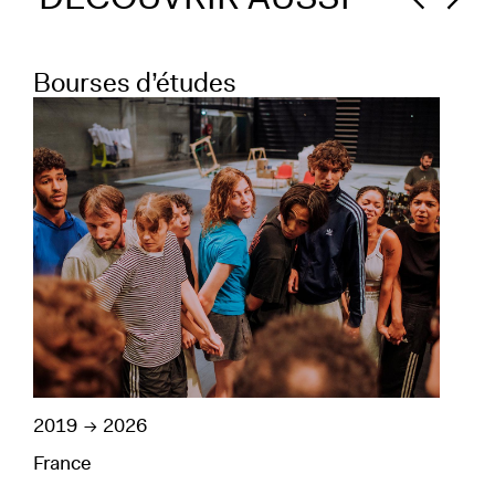
Bourses d’études
Tr
2019
2026
3 ju
France
Fra