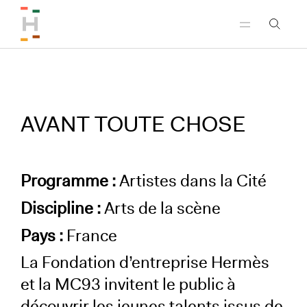
Aller au menu principal
Aller au contenu principal
Aller au pied de page
AVANT TOUTE CHOSE
Programme :
Artistes dans la Cité
Discipline :
Arts de la scène
Pays :
France
La Fondation d’entreprise Hermès
et la MC93 invitent le public à
découvrir les jeunes talents issus de