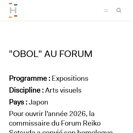
Aller au menu principal
Aller au contenu principal
Aller au pied de page
"OBOL" AU FORUM
Programme :
Expositions
Discipline :
Arts visuels
Pays :
Japon
Pour ouvrir l’année 2026, la
commissaire du Forum Reiko
Setsuda a convié son homologue