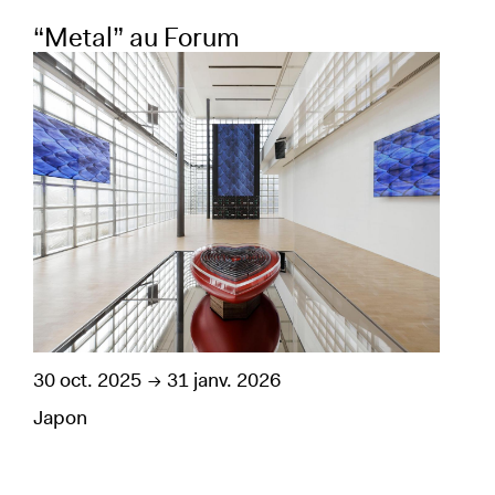
“Metal” au Forum
“S
20 
30 oct. 2025
31 janv. 2026
Jap
Japon