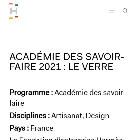
Aller au menu principal
Aller au contenu principal
Aller au pied de page
ACADÉMIE DES SAVOIR-
FAIRE 2021 : LE VERRE
Programme :
Académie des savoir-
faire
Disciplines :
Artisanat, Design
Pays :
France