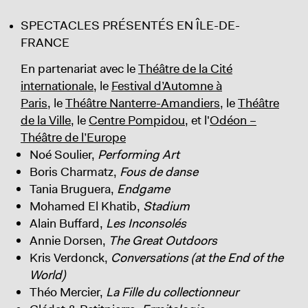
SPECTACLES PRÉSENTÉS EN ÎLE-DE-
FRANCE
En partenariat avec le
Théâtre de la Cité
internationale
, le
Festival d’Automne à
Paris
, le
Théâtre Nanterre-Amandiers
, le
Théâtre
de la Ville
, le
Centre Pompidou
, et l'
Odéon –
Théâtre de l’Europe
Noé Soulier,
Performing Art
Boris Charmatz,
Fous de danse
Tania Bruguera,
Endgame
Mohamed El Khatib,
Stadium
Alain Buffard,
Les Inconsolés
Annie Dorsen,
The Great Outdoors
Kris Verdonck,
Conversations
(at the End of the
World)
Théo Mercier,
La Fille du collectionneur