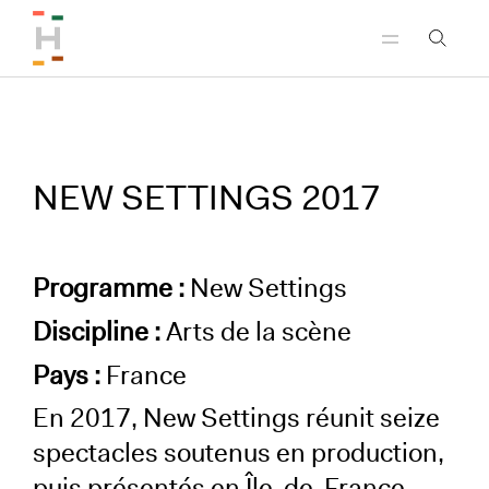
Aller au menu principal
Aller au contenu principal
Aller au pied de page
NEW SETTINGS 2017
Programme :
New Settings
Discipline :
Arts de la scène
Pays :
France
En 2017, New Settings réunit seize
spectacles soutenus en production,
puis présentés en Île-de-France.