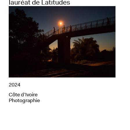
lauréat de Latitudes
ph
am
2024
201
Côte d’Ivoire
Photographie
Éta
Pho