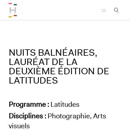
Aller au menu principal
Aller au contenu principal
Aller au pied de page
NUITS BALNÉAIRES,
LAURÉAT DE LA
DEUXIÈME ÉDITION DE
LATITUDES
Programme :
Latitudes
Disciplines :
Photographie, Arts
visuels